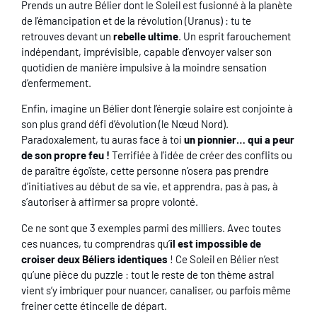
Prends un autre Bélier dont le Soleil est fusionné à la planète
de l’émancipation et de la révolution (Uranus) : tu te
retrouves devant un
rebelle ultime
. Un esprit farouchement
indépendant, imprévisible, capable d’envoyer valser son
quotidien de manière impulsive à la moindre sensation
d’enfermement.
Enfin, imagine un Bélier dont l’énergie solaire est conjointe à
son plus grand défi d’évolution (le Nœud Nord).
Paradoxalement, tu auras face à toi
un pionnier… qui a peur
de son propre feu !
Terrifiée à l’idée de créer des conflits ou
de paraître égoïste, cette personne n’osera pas prendre
d’initiatives au début de sa vie, et apprendra, pas à pas, à
s’autoriser à affirmer sa propre volonté.
Ce ne sont que 3 exemples parmi des milliers. Avec toutes
ces nuances, tu comprendras qu’
il est impossible de
croiser deux Béliers identiques
! Ce Soleil en Bélier n’est
qu’une pièce du puzzle : tout le reste de ton thème astral
vient s’y imbriquer pour nuancer, canaliser, ou parfois même
freiner cette étincelle de départ.