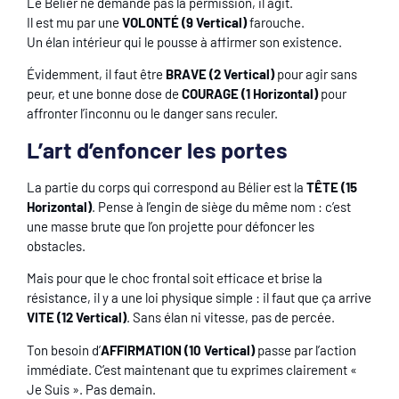
Le Bélier ne demande pas la permission, il agit.
Il est mu par une
VOLONTÉ (9 Vertical)
farouche.
Un élan intérieur qui le pousse à affirmer son existence.
Évidemment, il faut être
BRAVE (2 Vertical)
pour agir sans
peur, et une bonne dose de
COURAGE (1 Horizontal)
pour
affronter l’inconnu ou le danger sans reculer.
L’art d’enfoncer les portes
La partie du corps qui correspond au Bélier est la
TÊTE (15
Horizontal)
. Pense à l’engin de siège du même nom : c’est
une masse brute que l’on projette pour défoncer les
obstacles.
Mais pour que le choc frontal soit efficace et brise la
résistance, il y a une loi physique simple : il faut que ça arrive
VITE (12 Vertical)
. Sans élan ni vitesse, pas de percée.
Ton besoin d’
AFFIRMATION (10 Vertical)
passe par l’action
immédiate. C’est maintenant que tu exprimes clairement «
Je Suis ». Pas demain.