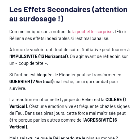
Les Effets Secondaires (attention
au surdosage !)
Comme indiqué sur la notice de
la pochette-surprise
, l’Élixir
Bélier a ses effets indésirables s’il est mal canalisé.
À force de vouloir tout, tout de suite, l’initiative peut tourner à
l’
IMPULSIVITÉ (13 Horizontal)
. On agit avant de réfléchir, sur
un « coup de tête ».
Si l’action est bloquée, le Pionnier peut se transformer en
GUERRIER (7 Vertical)
mal léché, celui qui combat pour
survivre.
La réaction émotionnelle typique du Bélier est la
COLÈRE (1
Vertical)
. C’est une émotion vive et fréquente chez les signes
de Feu. Dans ses pires jours, cette force mal maîtrisée peut
être perçue par les autres comme de l’
AGRESSIVITÉ (6
Vertical)
.
Mais sais-tu ce que le Bélier redoute le plus au monde ?